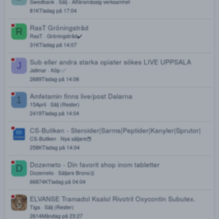
Efterfrågan på Jonk/Smack
T
Tilldindörr
Intressekoll ❔
13
3K
Onsdag på 17:47
DeaddropSweden | Lägg en order & få den levererad
samma dag!
DeaddropSweden
Säljare Brons🥉
31
7K
Tisdag på 17:08
TJÄNA 1000kr FÖR ATT TANKA PÅ COMVIQ KORT
S
Swedbank
Sälj - Affärsmässig verksamhet
8
1K
Tisdag på 17:04
RasT Gröningstråd
R
RasT
Gröningstråd✔️
3
1K
Tisdag på 14:07
Sub eller andra starka opiater sökes LIVE UPPSALA
J
Jallmar
Köp ✅
2
689
Tisdag på 14:06
Amfetamin finns live/post Dalarna
1
15April
Sälj (Rester)