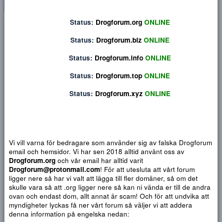
Status:
Drogforum.org
ONLINE
Privat konversation
Status:
Drogforum.biz
ONLINE
Status:
Drogforum.info
ONLINE
Status:
Drogforum.top
ONLINE
Status:
Drogforum.xyz
ONLINE
Vi vill varna för bedragare som använder sig av falska Drogf
email och hemsidor. Vi har sen 2018 alltid använt oss av
Drogforum.org
och vår email har alltid varit
Djärv
Italic
Fler alternativ...
Paragraph format
Insert link
Insert image
Smilies
Fler alternativ...
9
Normal
Arial
Drogforum@protonmail.com
! För att utesluta att vårt forum
Du har ingen behörighet att använda chatten.
10
Book Antiqua
Quote
Font size
Media
Text color
Insert table
Font family
Insert horizontal line
Strike-through
Spoiler
Understrykning
Code
Inline code
Inline spoiler