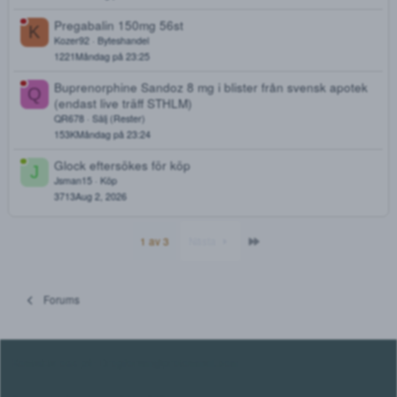
2
419
Tisdag på 14:04
CS-Butiken - Steroider|Sarms|Peptider|Kanyler|Spruto
CS-Butiken
Nya säljare📕
25
8K
Tisdag på 14:04
Dozemeto - Din favorit shop inom tabletter
D
Dozemeto
Säljare Brons🥉
668
74K
Tisdag på 04:04
ELVANSE Tramadol Ksalol Rivotril Oxycontin Subutex.
Tiga
Sälj (Rester)
2
614
Måndag på 23:27
Pregabalin 150mg 56st
K
Kozer92
Byteshandel
1
221
Måndag på 23:25
Buprenorphine Sandoz 8 mg i blister från svensk apot
Q
(endast live träff STHLM)
QR678
Sälj (Rester)
15
3K
Måndag på 23:24