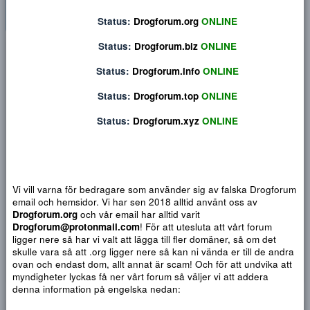
Status:
Drogforum.org
ONLINE
Status:
Drogforum.biz
ONLINE
Privat konversation
Status:
Drogforum.info
ONLINE
Status:
Drogforum.top
ONLINE
Status:
Drogforum.xyz
ONLINE
Vi vill varna för bedragare som använder sig av falska Drogf
email och hemsidor. Vi har sen 2018 alltid använt oss av
Drogforum.org
och vår email har alltid varit
Drogforum@protonmail.com
! För att utesluta att vårt forum
Djärv
Italic
Fler alternativ...
Paragraph format
Insert link
Insert image
Smilies
Fler alternativ...
ligger nere så har vi valt att lägga till fler domäner, så om det
9
Normal
Arial