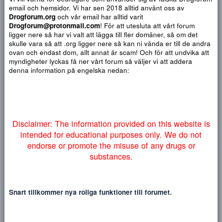
Djärv
Italic
Fler alternativ...
Paragraph format
Insert link
Insert image
Smilies
Fler alternativ...
9
Normal
Arial
Du har ingen behörighet att använda chatten.
10
Heading 1
Book Antiqua
Quote
Font size
Media
Text color
Insert table
Font family
Insert horizontal line
Strike-through
Spoiler
Understrykning
Code
Inline code
Inline spoiler
12
Courier New
Heading 2
Vi vill varna för bedragare som använder sig av falska Drogf
15
Georgia
email och hemsidor. Vi har sen 2018 alltid använt oss av
Heading 3
18
Drogforum.org
och vår email har alltid varit
Tahoma
NYTT INLÄGG
NY TRÅ
Drogforum@protonmail.com
! För att utesluta att vårt forum
22
Times New Roman
ligger nere så har vi valt att lägga till fler domäner, så om det
26
skulle vara så att .org ligger nere så kan ni vända er till de a
Trebuchet MS
Ej öppen för ytterligare svar.
ovan och endast dom, allt annat är scam! Och för att undvika 
Verdana
myndigheter lyckas få ner vårt forum så väljer vi att addera
denna information på engelska nedan:
atlas
Disclaimer: The information provided on this website
intended for educational purposes only. We do no
okt 14, 2021
#
endorse or promote the misuse of any drugs or