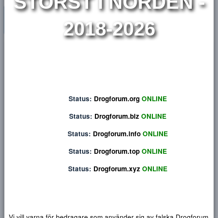
e
r
STÖRST I NORDEN 
2018-2026
Privat konversation
Status:
Drogforum.org
ONLINE
Status:
Drogforum.biz
ONLINE
Status:
Drogforum.info
ONLINE
Status:
Drogforum.top
ONLINE
Status:
Drogforum.xyz
ONLINE