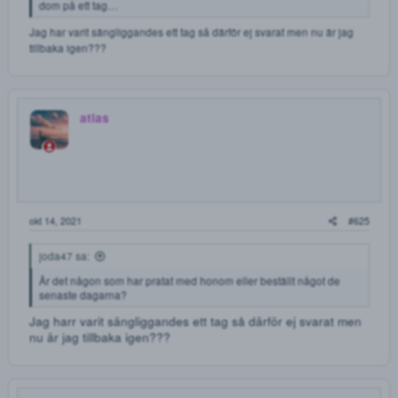
atlas
okt 14, 2021
#
Leifleif sa:
Är det någon som pratat med dom dom senaste dagarna? Brukar
ju vara otroligt snabba på att svara, men nu har jag inte fått tag i
dom på ett tag…
Jag har varit sängliggandes ett tag så därför ej svarat men nu är jag
tillbaka igen???
atlas