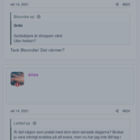
DROGFORUM
atlas
okt 14, 2021
#
Bloondie sa:
Grön
Guldsäljare är shoppen värd
Utan tvekan?
Tack Bloondie! Det värmer?