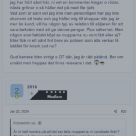
"försvunnit" :/
Blev blåst på 2000kr av mupparna i somras, har hört att de
fortffarande finns folk som handlar av dem, fattar inte hur
helt ärligt?
VaMpz
Half human and half filled with chems.
Jan 20, 2024
Är ni helt hundra på att det var äkta mupparna ni handlade
ifrån?
Tänkte på alla som trott sig blivit blåst av grinchen
exempelvis. Eller en person som blåste folk med mitt namn
på andra forum tills jag kom på honom och han är inte
längre aktiv om vi säger så.... men fått försöka förklara för