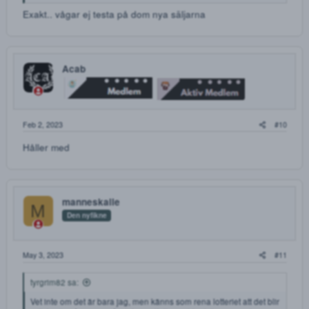
Jan 26, 2023
jesusismed sa:
jag brukar alltid få fram från dom stora säljarna. när det handlar o
inte godkända eller va den kategorin heter så luras dom på
direkten. har inte jeff bezoz pengar om man säger s¨å utan det e
min sjukpenning.
så jag handlar inte om det inte e en verifierad shop på en hög
nivå.
mvh.
Exakt.. vågar ej testa på dom nya säljarna
Acab