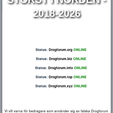
STÖRST I NORDEN 
2018-2026
Privat konversation
Status:
Drogforum.org
ONLINE
Status:
Drogforum.biz
ONLINE
Status:
Drogforum.info
ONLINE
Status:
Drogforum.top
ONLINE
Status:
Drogforum.xyz
ONLINE
Djärv
Italic
Fler alternativ...
Paragraph format
Insert link
Insert image
Smilies
Fler alternativ...
9
Normal
Arial