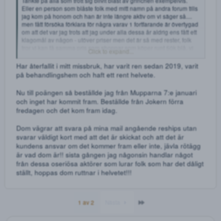
några varav 1 fortfarande är övertygad om att det var jag
trots att jag under alla dessa år aldrig ens fått ett klagomål
av någon - utöver priser men det är så med rester, folk tror
vi kan få samma pris som shoppar som köper runt 50k blå, 
får inte samma priser. Och vi är inte välgörenhet.
Angående mupparna så har jag personligen inte beställt fö
jag har hört sånt här, ni vet en kommentar klagar o rödar,
nästa grönar o så håller det på med lite tjafs
Vad som är sant vet jag inte men personligen har jag inte
ekonomi att testa och jag håller mig till shoppar där jag är
mer än kund, vill ha någon typ av relation till säljaren för at
vara bekväm med att ge denne pengar. Plus säkerhet. Me
någon som faktiskt köpt av mupparna nu som fått eller ej?
Eller fick ni ett sånt fint brev av polisen som alla verkar få
istället för knark just nu?
Gud kanske blev virrigt o OT där, jag är rätt påtänd. Ber o
ursäkt men hoppas det finns relevans i det.