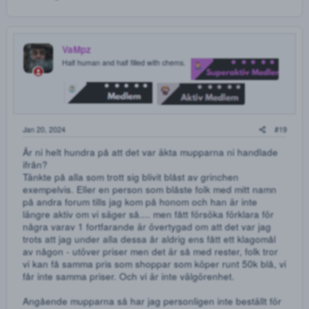
Tra sa:
Det brukar väl vara tvärtom? Dom nya shopparna brukar ju vela
bevisa att dom är seriösa och därav brukar dom vara snabbare på
att svara och mycket snabbare utskick utav paket.
Mm så känner jag också, vissa shoppar tror ju att dom äge
marknaden, kolla bara på mupparna! tänker aldrig mer kö
något från dem. Har bojkottat Mupparna sedan flera paket
har "försvunnit" :/
Kyorolink
Den nyfikne
Nov 4, 2023
Angelica sa:
Mm så känner jag också, vissa shoppar tror ju att dom äger
marknaden, kolla bara på mupparna! tänker aldrig mer köpa någo
från dem. Har bojkottat Mupparna sedan flera paket har