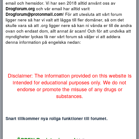
Du har ingen behörighet att använda chatten.
10
Heading 1
Book Antiqua
Quote
Font size
Media
Text color
Insert table
Font family
Insert horizontal line
Strike-through
Spoiler
Understrykning
Code
Inline code
Inline spoiler
12
Courier New
Heading 2
15
Georgia
Vi vill varna för bedragare som använder sig av falska Drogf
Heading 3
18
email och hemsidor. Vi har sen 2018 alltid använt oss av
Tahoma
NYTT INLÄGG
NY TRÅ
Drogforum.org
och vår email har alltid varit
22
Times New Roman
Drogforum@protonmail.com
! För att utesluta att vårt forum
26
ligger nere så har vi valt att lägga till fler domäner, så om det
Trebuchet MS
skulle vara så att .org ligger nere så kan ni vända er till de a
Verdana
ovan och endast dom, allt annat är scam! Och för att undvika 
tyrgrim82
T
myndigheter lyckas få ner vårt forum så väljer vi att addera
denna information på engelska nedan:
Jun 1, 2022
Vet inte om det är bara jag, men känns som rena lotteriet a
det blir rätt, första gångerna går det smärtfritt, sen blir det
Disclaimer: The information provided on this website
sämre och sämre , fel varor, mindre mängd,
intended for educational purposes only. We do no
Alla hyllar jokerns, jag fick fel där med köpte 200st valium
endorse or promote the misuse of any drugs or
han skicka 20st, sen alla dom som inte skickar alls… jag ve
ett ställe som aldrig vart det minsta problem med, säkert la
substances.