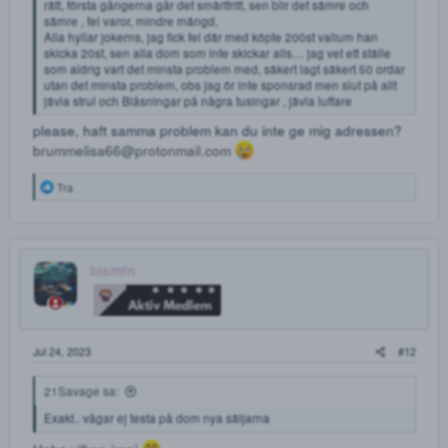
Feb 2, 2023
Håller med
manneskalle
M
Den nyfikne
May 3, 2023
tyrgrim82 sa:
Vet inte om det är bara jag, men känns som rena lotteriet att det bli
rätt, första gångerna går det smärtfritt, sen blir det sämre och
sämre , fel varor, mindre mängd,
Alla hyllar jokerns, jag fick fel där med köpte 200st valium han
skicka 20st, sen alla dom som inte skickar alls… jag vet ett ställe
som aldrig vart det minsta problem med, säkert lagt säkert 50 orda
utan det minsta problem, obs jag ör inte sponsrad men slut på allt