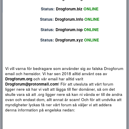
Status:
Drogforum.org
ONLINE
Status:
Drogforum.biz
ONLINE
Status:
Drogforum.info
ONLINE
Privat konversation
Status:
Drogforum.top
ONLINE
Status:
Drogforum.xyz
ONLINE
Vi vill varna för bedragare som använder sig av falska Drogf
email och hemsidor. Vi har sen 2018 alltid använt oss av
Drogforum.org
och vår email har alltid varit
Drogforum@protonmail.com
! För att utesluta att vårt forum
ligger nere så har vi valt att lägga till fler domäner, så om det
skulle vara så att .org ligger nere så kan ni vända er till de a
ovan och endast dom, allt annat är scam! Och för att undvika 
Djärv
Italic
Fler alternativ...
Paragraph format
Insert link
Insert image
Smilies
Fler alternativ...
9
Normal
Arial