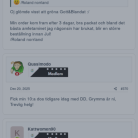
Dec 7, 2025
#
Överlägset bäst deaddrop, många som försöker efterlikna 
men ni är på en annan nivå!
Grönar G&B
elrolando45
E
Ny Medlem
Dec 15, 2025
#
elrolando45 sa:
Trevligt utbud och priser
skickar iväg en liten provbeställning
/Roland norrland
Oj glömde visst att gröna Gott&Blandat :/
Min order kom fram efter 3 dagar, bra packat och bland de