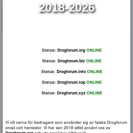
STÖRST I NORDEN 
r
t
e
r
2018-2026
Privat konversation
Status:
Drogforum.org
ONLINE
Status:
Drogforum.biz
ONLINE
Status:
Drogforum.info
ONLINE
Status:
Drogforum.top
ONLINE
Status:
Drogforum.xyz
ONLINE