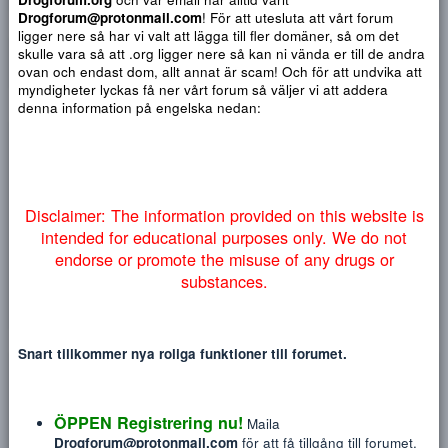
Djärv
Italic
Fler alternativ...
Paragraph format
Insert link
Insert image
Smilies
Fler alternativ...
9
Normal
Arial
Vi vill varna för bedragare som använder sig av falska Drogf
Du har ingen behörighet att använda chatten.
10
Heading 1
Book Antiqua
Quote
Font size
Media
Text color
Insert table
Font family
Insert horizontal line
Strike-through
Spoiler
Understrykning
Code
Inline code
Inline spoiler
email och hemsidor. Vi har sen 2018 alltid använt oss av
Drogforum.org
och vår email har alltid varit
12
Courier New
Heading 2
Drogforum@protonmail.com
! För att utesluta att vårt forum
15
Georgia
ligger nere så har vi valt att lägga till fler domäner, så om det
Heading 3
skulle vara så att .org ligger nere så kan ni vända er till de a
18
Tahoma
NYTT INLÄGG
NY TRÅ
ovan och endast dom, allt annat är scam! Och för att undvika 
22
Times New Roman
myndigheter lyckas få ner vårt forum så väljer vi att addera
denna information på engelska nedan:
26
Trebuchet MS
Verdana
2018
2
Disclaimer: The information provided on this website
Nov 14, 2025
#
intended for educational purposes only. We do no
endorse or promote the misuse of any drugs or
Bra tjagge för en liten slant ... Beställning 1 avklarad med 
substances.
Deaddrop, nästa gång tänkte jag testa med post.
Grönt var det här
, Mvh nöjd kund