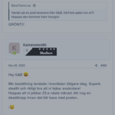
Hoppas den kommer fram imorgon
BaraTrams
B
Ny Medlem
Nov 21, 2025
#
BaraTrams sa:
Väntar på en post leverans från G&B, hört bra saker om er!!!
Hoppas den kommer fram imorgon
GRÖNT!!!
Kattwomen90
K