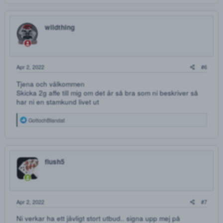
FERRERO ROCHER! VÄLDIGT HÖG KVALITÈ
Väldigt ljust och poröst hasch. Porös i rätt mening allts
det är extremt lättmeckat och smular lätt. Mycket lent
och mjukt mot halsen. Ett hasch av väldigt hög kvalité
helt enkelt.
5g - 600kr
10g - 1100kr
15g - 1500kr
20g - 1800kr
25g - 2100kr
30g - 2400kr