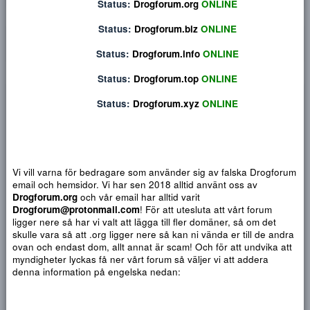
Djärv
Italic
Fler alternativ...
Paragraph format
Insert link
Insert image
Smilies
Fler alternativ...
9
Normal
Arial
Du har ingen behörighet att använda chatten.
10
Heading 1
Book Antiqua
Quote
Font size
Media
Text color
Insert table
Font family
Insert horizontal line
Strike-through
Spoiler
Understrykning
Code
Inline code
Inline spoiler
12
Status:
Drogforum.org
ONLINE
Courier New
Heading 2
15
Georgia
Status:
Drogforum.biz
ONLINE
Heading 3
18
Tahoma
NYTT INLÄGG
NY TRÅ
Status:
Drogforum.info
ONLINE
22
Times New Roman
26
Status:
Drogforum.top
ONLINE
Trebuchet MS
Verdana
Status:
Drogforum.xyz
ONLINE
GottochBlandat
Apr 2, 2022
Vi vill varna för bedragare som använder sig av falska Drogf
Hej alla livsnjutare!
email och hemsidor. Vi har sen 2018 alltid använt oss av
Vi har nu valt att expandera vår försäljning och bli en del a
Drogforum.org
och vår email har alltid varit
Drogforum! Vi har iakttagit detta forumet sedan 2020 och
Drogforum@protonmail.com
! För att utesluta att vårt forum