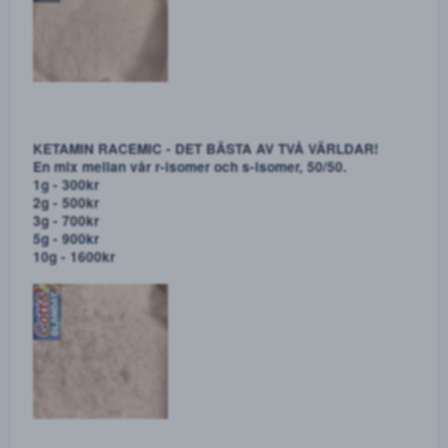
KETAMIN R-ISOMER NEEDLES
Ketamin r-isomer needles. Mer fysisk och mindre
psykadelisk karaktär än s-isomer även om den såklart
fortfarande är väldigt trippig.
1g - 300kr
2g - 500kr
3g - 700kr
5g - 900kr
10g - 1600kr