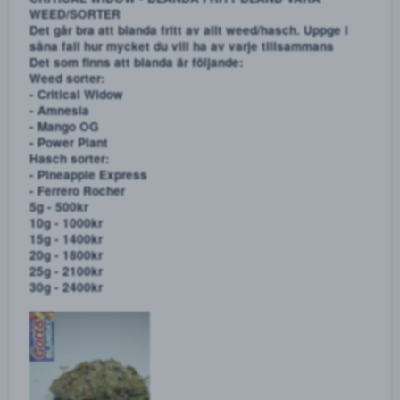
Mycket fin batch av 2cb-b, 24mg i varje piller samt
smaksatta med banan.
5st - 300kr
10st - 600kr
20st - 1000kr
25st - 1200kr
30st - 1350kr
GRÖNA HEINEKEN XTC 280 mg
10st - 300kr
20st - 600kr