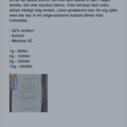
R
Kungrambo
,
Kola-kranen
,
F2thefuck
and 107 others
e
a
c
t
i
GottochBlandat
o
n
s
:
Apr 2, 2022
NYHET! 1011! KOKAIN AV HÖGSTA KVALITÉ
En av de bästa sorter, om inte den bästa vi haft i lager
hittills, blir inte mycket bättre. Från brickan helt orört,
alltså väldigt hög renhet. Låter produkten tala för sig sjä
men här har vi ett högkvalitativt kokain direkt från
Colombia.
- 92% renhet!
- Eufori!
- Minimal AT.