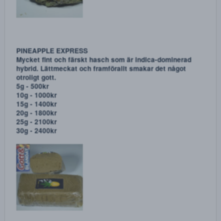
30st - 800kr
40st - 1000kr
50st - 1200kr
CRITICAL WIDOW - BLANDA FRITT BLAND VÅRA
WEED/SORTER
Det går bra att blanda fritt av allt weed/hasch. Uppge i
såna fall hur mycket du vill ha av varje tillsammans
Det som finns att blanda är följande:
Weed sorter:
- Critical Widow
- Amnesia