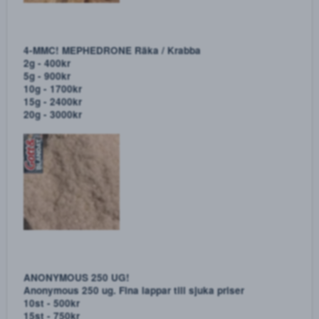
MDMA-kristaller av mycket hög kvalité! Ketamin
medföljer på varje order
2g - 500kr
5g - 900kr
10g - 1700kr
20g - 3200kr
Vårt omåttligt populära Ketamin medföljer även enligt
följande tabell:
Beställ 2g MDMA få 1g Ketamin
Beställ 5g MDMA få 2g Ketamin
Beställ 10g MDMA få 4g Ketamin
Beställ 20g MDMA få 5g Ketamin
Beställ 50g MDMA få 10g Ketamin
Beställ 100g MDMA få 20g Ketamin