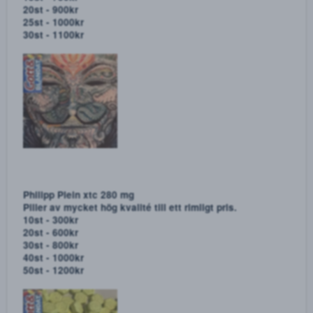
4-MMC! MEPHEDRONE Räka / Krabba
2g - 400kr
5g - 900kr
10g - 1700kr
15g - 2400kr
20g - 3000kr