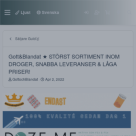
Ljust
Svenska
Säljare Guld🥇
Gott&Blandat ★ STÖRST SORTIMENT INOM
DROGER, SNABBA LEVERANSER & LÅGA
PRISER!
T
S
GottochBlandat
Apr 2, 2022
h
t
r
a
e
r
a
t
d
d
s
a
t
t
a
e