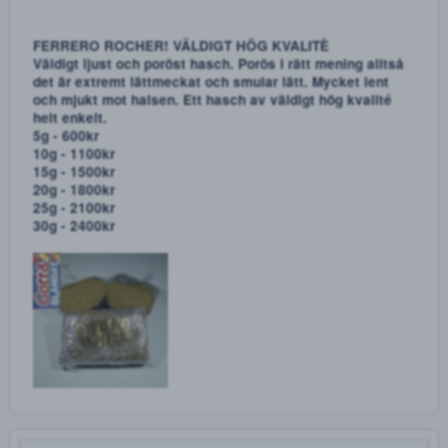
- Mango OG
- Power Plant
Hasch sorter:
- Pineapple Express
- Ferrero Rocher
5g - 500kr
10g - 1000kr
15g - 1400kr
20g - 1800kr
25g - 2100kr
30g - 2400kr