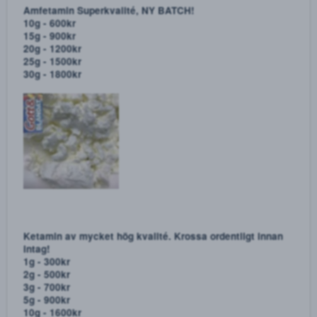
1g - 800kr
2g - 1600kr
5g - 3500kr
10g - 6400kr
Amfetamin Superkvalité, NY BATCH!
10g - 600kr
15g - 900kr
20g - 1200kr
25g - 1500kr
30g - 1800kr