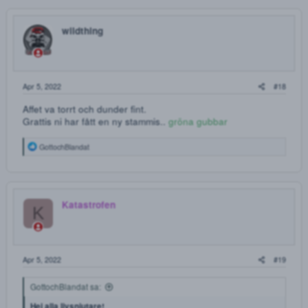
fem som skrev som får samples?? ha det!
Vi har tyvärr redan skickat ut våra 5 samples till dem första
medlemmarna som skrev, vi kommer börja ha en massa
erbjudande nästa vecka för er som är medlemmar på
Drogforum
GottochBlandat
Apr 4, 2022
Mojito68 sa:
Vad man ser av er så verkar ni helt klart topp kvalité!
Finns det fortfarande utrymme för en sampel tro? Jag vart sugen
på erat amfetamin samt erat gräs just sorten mango OG!
Som sagt, mycket tilltalande produkter vad ni presenterar.
Intressant shop helt klart!