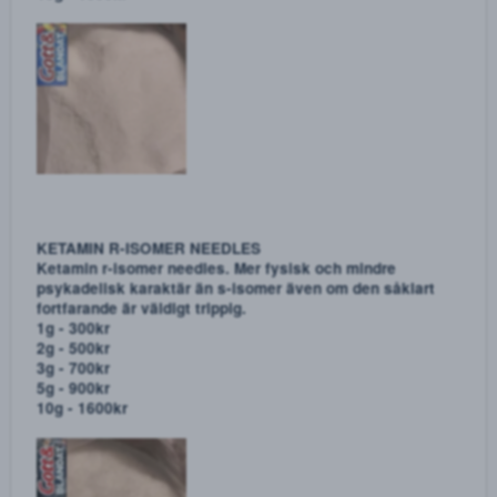
Ketamin av mycket hög kvalité. Krossa ordentligt innan
intag!
1g - 300kr
2g - 500kr
3g - 700kr
5g - 900kr
10g - 1600kr