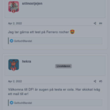
PINEAPPLE EXPRESS
Mycket fint och färskt hasch som är indica-dominerad
hybrid. Lättmeckat och framförallt smakar det något
otroligt gott.
5g - 500kr
10g - 1000kr
15g - 1400kr
20g - 1800kr
25g - 2100kr
30g - 2400kr