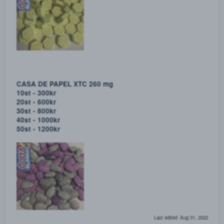
ANONYMOUS 250 UG!
Anonymous 250 ug. Fina lappar till sjuka priser
10st - 500kr
15st - 750kr
20st - 900kr
25st - 1000kr
30st - 1100kr
Philipp Plein xtc 280 mg
Piller av mycket hög kvalité till ett rimligt pris.