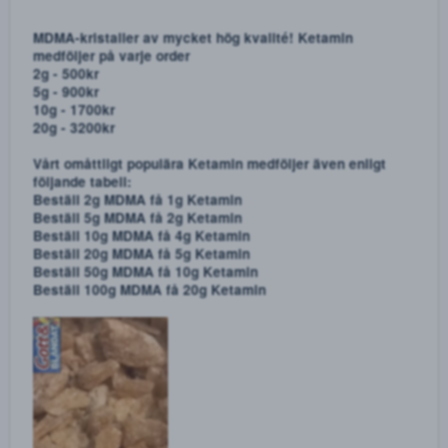
KETAMIN RACEMIC - DET BÄSTA AV TVÅ VÄRLDAR!
En mix mellan vår r-isomer och s-isomer, 50/50.
1g - 300kr
2g - 500kr
3g - 700kr
5g - 900kr
10g - 1600kr