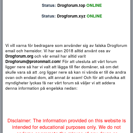
Du har ingen behörighet att använda chatten.
10
Heading 1
Book Antiqua
Quote
Font size
Media
Text color
Insert table
Font family
Insert horizontal line
Strike-through
Spoiler
Understrykning
Code
Inline code
Inline spoiler
Status:
Drogforum.biz
ONLINE
12
Courier New
Heading 2
15
Georgia
Status:
Drogforum.info
ONLINE
Heading 3
18
Tahoma
NYTT INLÄGG
NY TRÅ
Status:
Drogforum.top
ONLINE
22
Times New Roman
Status:
Drogforum.xyz
ONLINE
26
Trebuchet MS
Verdana
Dozemeto
D
Vi vill varna för bedragare som använder sig av falska Drogf
email och hemsidor. Vi har sen 2018 alltid använt oss av
Aug 17, 2022
Drogforum.org
och vår email har alltid varit
Drogforum@protonmail.com
! För att utesluta att vårt forum
Välkommen till Dozemeto
ligger nere så har vi valt att lägga till fler domäner, så om det
skulle vara så att .org ligger nere så kan ni vända er till de a
Kort intro om oss
ovan och endast dom, allt annat är scam! Och för att undvika 
Då var det dags för oss expandera till "Clearnet" då vi har fått
myndigheter lyckas få ner vårt forum så väljer vi att addera
varma rekommendationer från våra kära kunder!
denna information på engelska nedan:
Vi är mest inriktade på receptbelagda tabletter som givetvis är 1