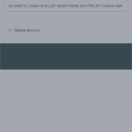
apoteksvaror, förhoppningsvis kommer det fram senast på
torsdag.
7ak
Aug 25, 2022
Jadå då kom brevbäraren och levererade mitt paket, det v
inget skramlande alls! big cred för en riktigt bra paketering
stealth.
Tack för en smidig affär, kommer definitivt handla av er ige
Extremt professionell shop!