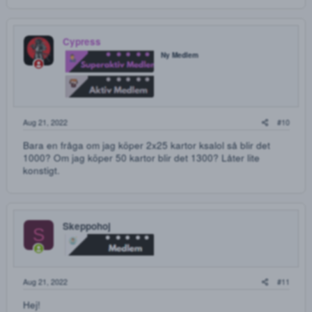
G
Aug 18, 2022
Skickade ett prisförslag på deras Rivotril. schyssta grabba
som bemöter en med respekt! folk har ju tappat det helt nu
för tiden.. langare som ser ner på en för att man köper en
gubbe hasch och går klädd som en random kille.. Nä jag
handlar hellre på nätet än att få ett sådant arrogant
bemötande IRL! Näpp inga fler möten med små killar som
går runt i falska gucci kepsar och har attitydsproblem.
Går allt som det ska med snabb leverans så lovar jag att ni
kommer ha en stabil kund som handlar minst 2 gånger i
månaden.
7ak