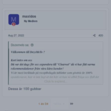
Shuddertothink
S
Aug 22, 2022
Har skickat en förfrågan angående Lyrica
// Shuddertothink
7ak
Aug 23, 2022
Köpte nyss några Elvanse för att se ifall det är äkta