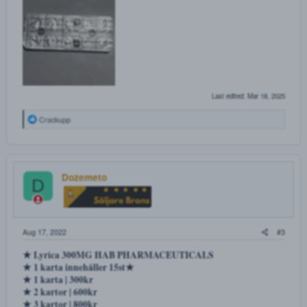
★ 25 kartor | 800 kr
★ 50 kartor | 1400kr
______________________________________________
______________
★ Oxycontin 80MG Mundipharma
★ 3st|500kr
★ 5st|800kr
★ 10st|1500kr
★ 15st|2200kr