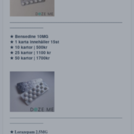
______________________________________________
______________
★ Rivotril 2MG
★ 1 karta innehåller 10st
★ 10 kartor | 400 kr
★ 25 kartor | 800 kr
★ 50 kartor | 1400kr
______________________________________________
______________