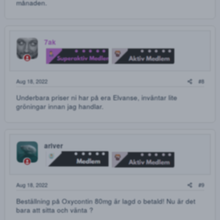
Ny Medlem
Aug 17, 2022
Riktigt bra priser!
lollol
L
Moderator
Aug 18, 2022
Välkomna hit, ser bra ut.
Gringo