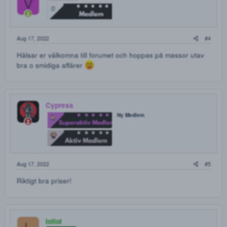
______________________________________________
____________
★ Elvanse 30MG
★ Skickas lösa(oroa inte er stealthen är solid)★
★ 5st | 300kr
★ 10st | 500kr
★ 15st | 700kr
★ 20st | 900kr