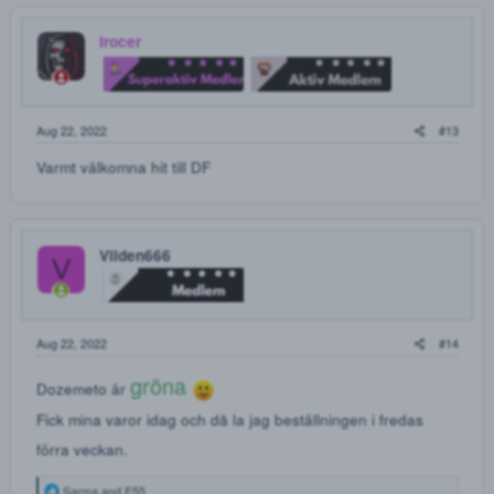
Aug 21, 2022
Bara en fråga om jag köper 2x25 kartor ksalol så blir det
1000? Om jag köper 50 kartor blir det 1300? Låter lite
konstigt.
Skeppohoj
S
Aug 21, 2022
Hej!
Jag är intresserad av att köpa blåbär.
Brukar inte skriva inlägg på Df men har varit med länge.