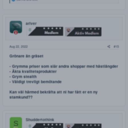
Förhoppningsvis kan vi komma överens om en rimligt pris
(vill köpa större mängd)
Skeppohoj
S
Aug 21, 2022
Cypress sa:
Bara en fråga om jag köper 2x25 kartor ksalol så blir det 1000?
Om jag köper 50 kartor blir det 1300? Låter lite konstigt.
Hej
det står 800 spänn för 50 kartor, jag tycker det låter bra!
eller har du någon som säljer billigare? isf är jag intressera
PM