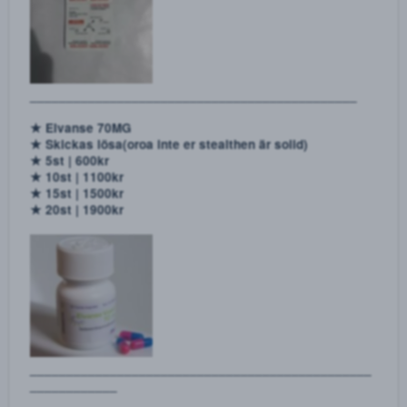
★ 1 karta | 300kr
★ 2 kartor | 600kr
★ 3 kartor | 800kr
★ 4 kartor | 1000kr
★ 5 kartor | 1100kr
______________________________________________
_____________
★ Subutex 8MG
★ 5st | 500kr
★ 10st | 900kr
★ 15st | 1200kr
★ 20st | 1500kr