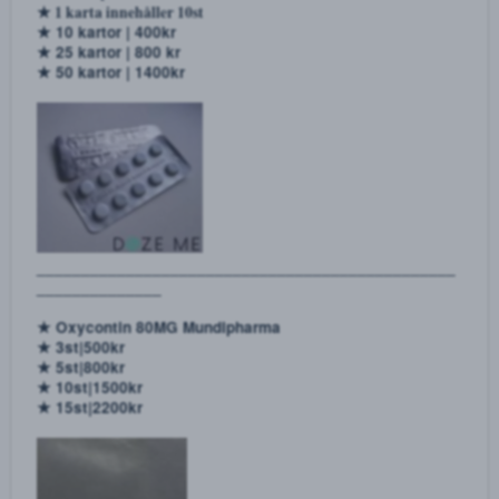
★ Bensedine 10MG
★ 1 karta innehåller 15st
★ 10 kartor | 500kr
★ 25 kartor | 1100 kr
★ 50 kartor | 1700kr
______________________________________________
______________
★ Lorazepam 2.5MG
★ 1 karta innehåller 10st
★ 10 kartor | 400kr