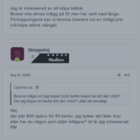
Aug 18, 2022
Underbara priser ni har på era Elvanse, inväntar lite
gröningar innan jag handlar.
ariver
Aug 18, 2022
Beställning på Oxycontin 80mg är lagd o betald! Nu är det
bara att sitta och vänta ?
Cypress
Ny Medlem