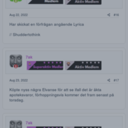
Irocer
Aug 22, 2022
Varmt välkomna hit till DF
Vilden666
V
Aug 22, 2022
gröna
Dozemeto är
Fick mina varor idag och då la jag beställningen i fredas