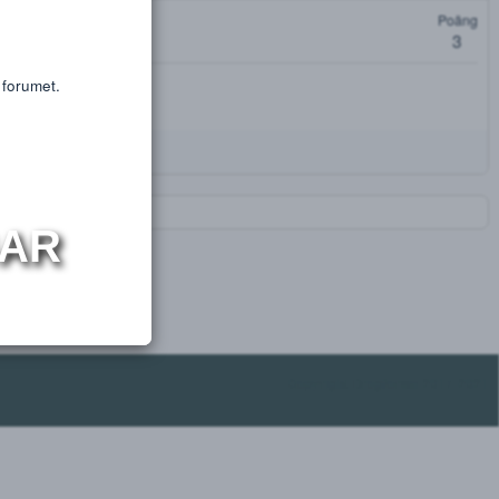
or educational purposes only.
s or substances.
oäng
t få tillgång till forumet.
NINGAR