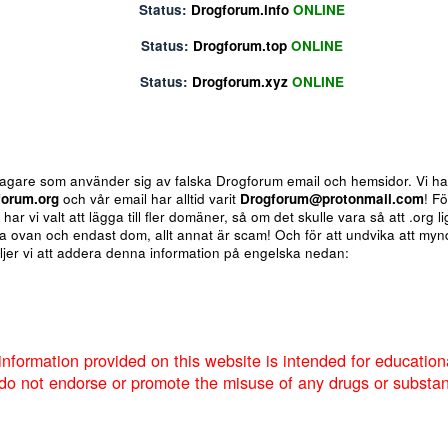
Status:
Drogforum.biz
ONLINE
Status:
Drogforum.info
ONLINE
Status:
Drogforum.top
ONLINE
Status:
Drogforum.xyz
ONLINE
ote
Insert table
Fler alternativ...
 för bedragare som använder sig av falska Drogforum email och h
av
Drogforum.org
och vår email har alltid varit
Drogforum@proto
nere så har vi valt att lägga till fler domäner, så om det skulle va
 de andra ovan och endast dom, allt annat är scam! Och för att u
um så väljer vi att addera denna information på engelska nedan:
Markera sökta forum