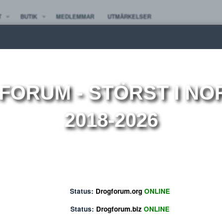
TE NYTT
BUTIK
MEDLEMMAR
UTMÄRKELSER
ion
OGFORUM
- STÖRST 
2018-2026
Status:
Drogforum.org
ONLINE