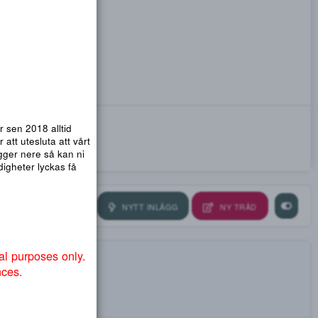
emsidor. Vi har sen 2018 alltid
nmail.com
! För att utesluta att vårt
ra så att .org ligger nere så kan ni
ndvika att myndigheter lyckas få
NYTT INLÄGG