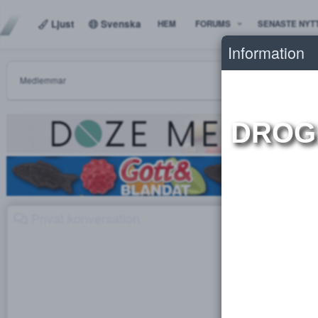
Ljust
Svenska
HEM
FORUMS
SENAS
Informat
Medlemmar
DR
Privat konversation