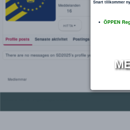
SD2025
Disclaimer
Verdana
Ny Medlem
Blev medlem
Feb 16, 2025
Sågs sist
Jul 7, 2026
Snart tillko
Meddelanden
16
ÖPPEN
HITTA
Profile posts
Senaste aktivitet
Postings
Utmärkelse
There are no messages on SD2025's profile yet.
Medlemmar