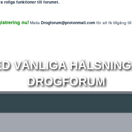
: The information provided on this website is intended f
We do not endorse or promote the misuse of any drug
mmer nya roliga funktioner till forumet.
Reaktions p
2
 Registrering nu!
Maila
Drogforum@protonmail.com
för at
r
Om
MED VÄNLIGA HÄLS
DROGFORUM