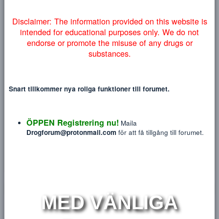
Heading 3
myndigheter lyckas få ner vårt forum så väljer vi att addera
18
Tahoma
NYTT INLÄGG
NY TRÅ
denna information på engelska nedan:
22
Times New Roman
26
Trebuchet MS
Verdana
R
Disclaimer: The information provided on this website
intended for educational purposes only. We do no
endorse or promote the misuse of any drugs or
rulleskog
substances.
Blev medlem
okt 28, 2018
Sågs sist
Idag på 07:16
·
Engaged in conversation
Snart tillkommer nya roliga funktioner till forumet.
Meddelanden
Reaktions poäng
P
26
0
ÖPPEN Registrering nu!
Maila
Drogforum@protonmail.com
för att få tillgång till forum
HITTA