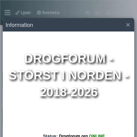
Ljust
Svenska
Information
Medlemmar
DROGFORUM
-
STÖRST I NORDEN 
2018-2026