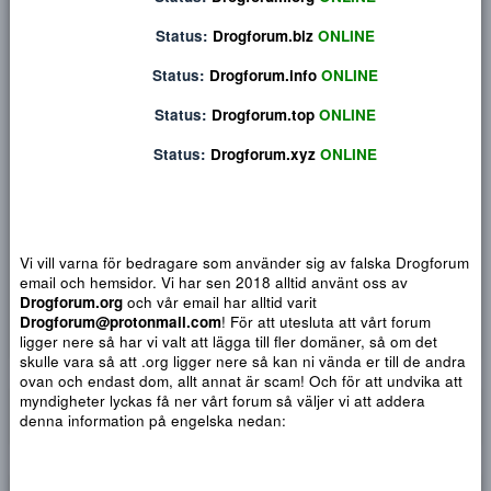
Privat konversation
Status:
Drogforum.org
ONLINE
Status:
Drogforum.biz
ONLINE
Status:
Drogforum.info
ONLINE
Status:
Drogforum.top
ONLINE
Status:
Drogforum.xyz
ONLINE
Vi vill varna för bedragare som använder sig av falska Drogf
email och hemsidor. Vi har sen 2018 alltid använt oss av
Djärv
Italic
Fler alternativ...
Paragraph format
Insert link
Insert image
Smilies
Fler alternativ...
9
Normal
Arial
Drogforum.org
och vår email har alltid varit
Du har ingen behörighet att använda chatten.
10
Drogforum@protonmail.com
! För att utesluta att vårt forum
Heading 1
Book Antiqua
Quote
Font size
Media
Text color
Insert table
Font family
Insert horizontal line
Strike-through
Spoiler
Understrykning
Code
Inline code
Inline spoiler
ligger nere så har vi valt att lägga till fler domäner, så om det
12
Courier New
skulle vara så att .org ligger nere så kan ni vända er till de a
Heading 2
15
Georgia
ovan och endast dom, allt annat är scam! Och för att undvika 