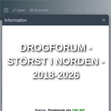
Ljust
Svenska
Information
Medlemmar
DROGFORUM
-
STÖRST I NORDEN 
2018-2026