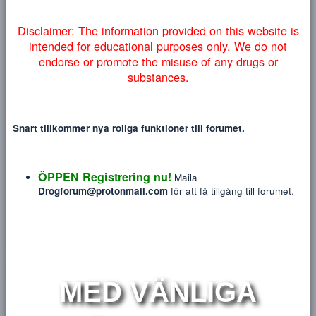
Heading 3
myndigheter lyckas få ner vårt forum så väljer vi att addera
18
Tahoma
NYTT INLÄGG
NY TRÅ
denna information på engelska nedan:
22
Times New Roman
26
Trebuchet MS
Verdana
M
Disclaimer: The information provided on this website
intended for educational purposes only. We do no
endorse or promote the misuse of any drugs or
molly
substances.
Blev medlem
Jul 14, 2019
Sågs sist
Idag på 08:01
Snart tillkommer nya roliga funktioner till forumet.
Meddelanden
Reaktions poäng
P
49
0
ÖPPEN Registrering nu!
Maila
Drogforum@protonmail.com
för att få tillgång till forum
HITTA