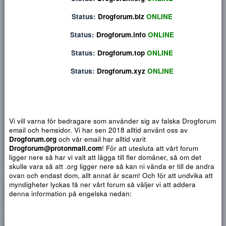
Privat konversation
Status:
Drogforum.org
ONLINE
Status:
Drogforum.biz
ONLINE
Status:
Drogforum.info
ONLINE
Status:
Drogforum.top
ONLINE
Status:
Drogforum.xyz
ONLINE
Vi vill varna för bedragare som använder sig av falska Drogf
email och hemsidor. Vi har sen 2018 alltid använt oss av
Djärv
Italic
Fler alternativ...
Paragraph format
Insert link
Insert image
Smilies
Fler alternativ...
9
Normal
Arial
Drogforum.org
och vår email har alltid varit
Du har ingen behörighet att använda chatten.
10
Drogforum@protonmail.com
! För att utesluta att vårt forum
Heading 1
Book Antiqua
Quote
Font size
Media
Text color
Insert table
Font family
Insert horizontal line
Strike-through
Spoiler
Understrykning
Code
Inline code
Inline spoiler
ligger nere så har vi valt att lägga till fler domäner, så om det
12
Courier New
skulle vara så att .org ligger nere så kan ni vända er till de a
Heading 2
15
Georgia
ovan och endast dom, allt annat är scam! Och för att undvika 