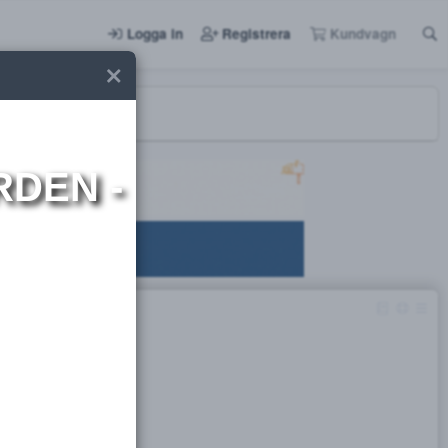
Logga in
Registrera
I NORDEN -