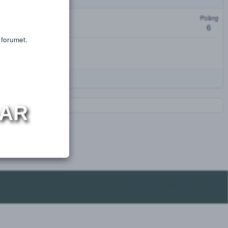
or educational purposes only.
s or substances.
oäng
t få tillgång till forumet.
NINGAR