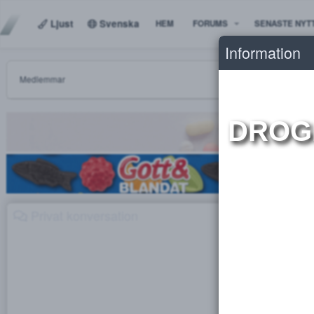
Ljust
Svenska
HEM
FORUMS
SENAS
Informat
Medlemmar
DR
Privat konversation