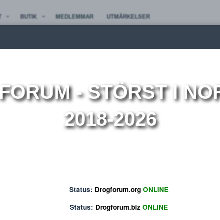
TE NYTT
BUTIK
MEDLEMMAR
UTMÄRKELSER
ion
OGFORUM
- STÖRST 
2018-2026
Status:
Drogforum.org
ONLINE