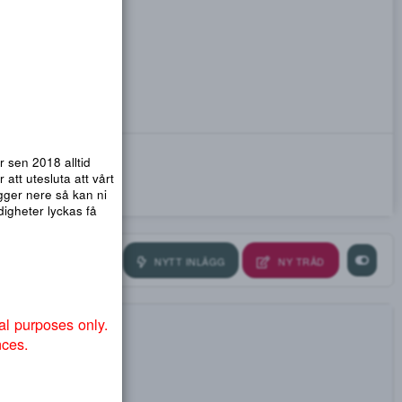
emsidor. Vi har sen 2018 alltid
nmail.com
! För att utesluta att vårt
ra så att .org ligger nere så kan ni
ndvika att myndigheter lyckas få
NYTT INLÄGG