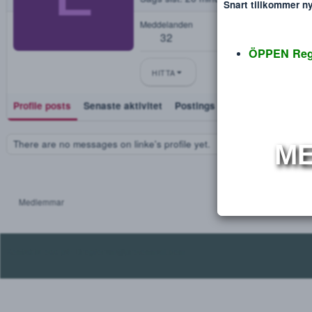
linke
Disclaimer
Verdana
L
Blev medlem
Jul 12, 2019
Sågs sist
26 minuter sedan
·
En
Snart tillko
Meddelanden
32
ÖPPEN
HITTA
Profile posts
Senaste aktivitet
Postings
Utmärkelse
There are no messages on linke's profile yet.
Medlemmar