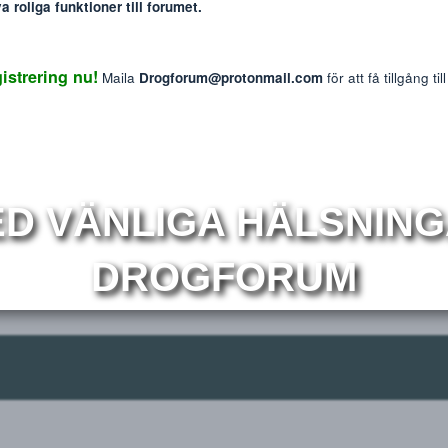
: The information provided on this website is intended f
We do not endorse or promote the misuse of any drug
gaged in conversation
mmer nya roliga funktioner till forumet.
Reaktions p
0
 Registrering nu!
Maila
Drogforum@protonmail.com
för at
r
Om
MED VÄNLIGA HÄLS
DROGFORUM