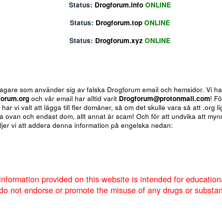
Status:
Drogforum.biz
ONLINE
Status:
Drogforum.info
ONLINE
Status:
Drogforum.top
ONLINE
Status:
Drogforum.xyz
ONLINE
ote
Insert table
Fler alternativ...
 för bedragare som använder sig av falska Drogforum email och h
av
Drogforum.org
och vår email har alltid varit
Drogforum@proto
nere så har vi valt att lägga till fler domäner, så om det skulle va
 de andra ovan och endast dom, allt annat är scam! Och för att u
um så väljer vi att addera denna information på engelska nedan:
Markera sökta forum