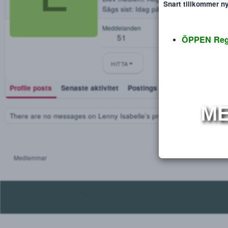
Lenny Isabelle
Disclaimer
Verdana
L
106
Blev medlem
Aug 26, 2018
Snart tillko
Sågs sist
Idag på 03:55
Meddelanden
51
ÖPPEN
HITTA
Profile posts
Senaste aktivitet
Postings
Utmärkelse
There are no messages on Lenny Isabelle's profile yet.
Medlemmar