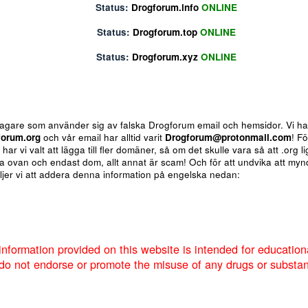
Status:
Drogforum.biz
ONLINE
Status:
Drogforum.info
ONLINE
Status:
Drogforum.top
ONLINE
Status:
Drogforum.xyz
ONLINE
ote
Insert table
Fler alternativ...
 för bedragare som använder sig av falska Drogforum email och h
av
Drogforum.org
och vår email har alltid varit
Drogforum@proto
nere så har vi valt att lägga till fler domäner, så om det skulle va
 de andra ovan och endast dom, allt annat är scam! Och för att u
um så väljer vi att addera denna information på engelska nedan:
Markera sökta forum