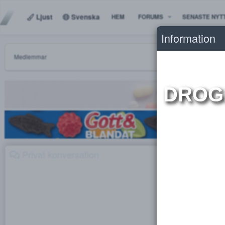
Ljust
Svenska
HEM
FORUMS
SENAS
Informat
Medlemmar
DR
Privat konversation