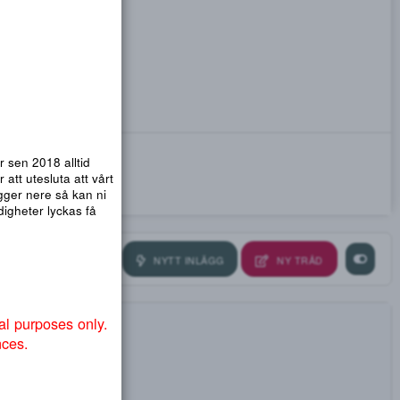
emsidor. Vi har sen 2018 alltid
nmail.com
! För att utesluta att vårt
ra så att .org ligger nere så kan ni
ndvika att myndigheter lyckas få
NYTT INLÄGG