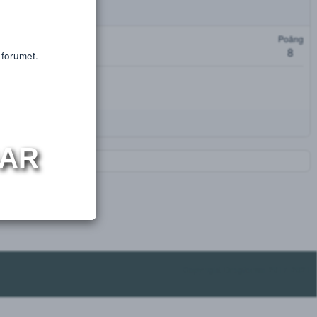
or educational purposes only.
s or substances.
oäng
t få tillgång till forumet.
NINGAR