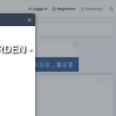
Logga in
Registrera
I NORDEN -