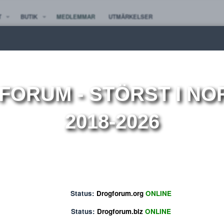
TE NYTT
BUTIK
MEDLEMMAR
UTMÄRKELSER
ion
OGFORUM
- STÖRST 
2018-2026
Status:
Drogforum.org
ONLINE