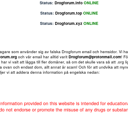
Status:
Drogforum.biz
ONLINE
Status:
Drogforum.info
ONLINE
Status:
Drogforum.top
ONLINE
Status:
Drogforum.xyz
ONLINE
ote
Insert table
Fler alternativ...
 för bedragare som använder sig av falska Drogforum email och h
av
Drogforum.org
och vår email har alltid varit
Drogforum@proto
nere så har vi valt att lägga till fler domäner, så om det skulle va
 de andra ovan och endast dom, allt annat är scam! Och för att u
um så väljer vi att addera denna information på engelska nedan:
Markera sökta forum