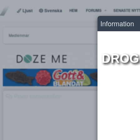
Ljust
Svenska
HEM
FORUMS
SENAS
Informat
Medlemmar
DR
Privat konversation