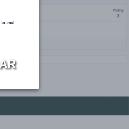
or educational purposes only.
s or substances.
oäng
t få tillgång till forumet.
NINGAR