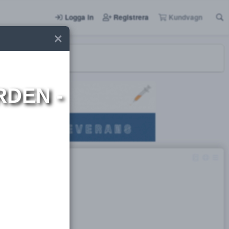
Logga in
Registrera
I NORDEN -