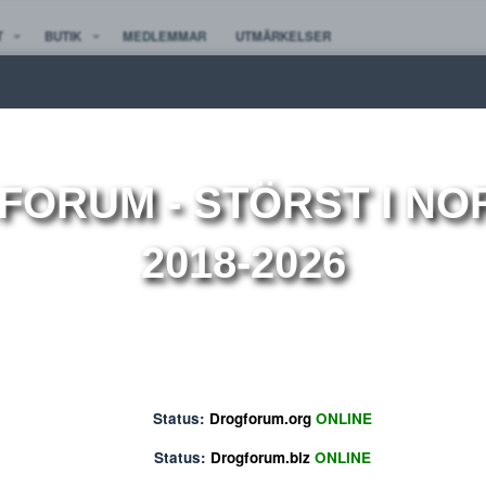
TE NYTT
BUTIK
MEDLEMMAR
UTMÄRKELSER
ion
OGFORUM
- STÖRST 
2018-2026
Status:
Drogforum.org
ONLINE