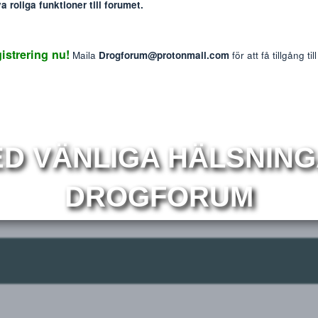
: The information provided on this website is intended f
We do not endorse or promote the misuse of any drug
mmer nya roliga funktioner till forumet.
Reaktions p
3
 Registrering nu!
Maila
Drogforum@protonmail.com
för at
r
Om
MED VÄNLIGA HÄLS
DROGFORUM