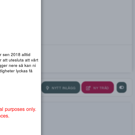
emsidor. Vi har sen 2018 alltid
nmail.com
! För att utesluta att vårt
ra så att .org ligger nere så kan ni
ndvika att myndigheter lyckas få
NYTT INLÄGG