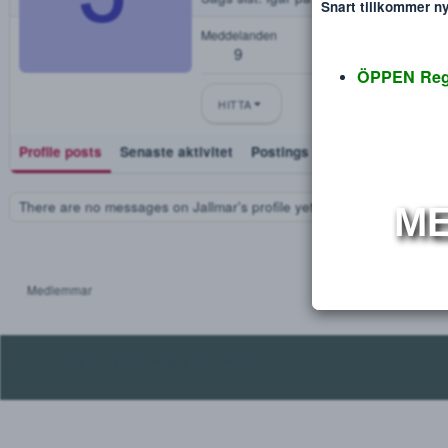
Jallmar
Disclaimer
Verdana
J
Blev medlem
Aug 6, 2025
Sågs sist
Igår på 13:50
Snart tillko
Meddelanden
9
ÖPPEN
HITTA
Profile posts
Senaste aktivitet
Postings
Utmärkelse
There are no messages on Jallmar's profile yet.
Medlemmar