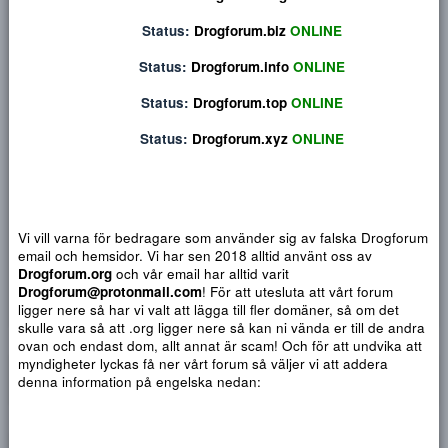
Privat konversation
Status:
Drogforum.org
ONLINE
Status:
Drogforum.biz
ONLINE
Status:
Drogforum.info
ONLINE
Status:
Drogforum.top
ONLINE
Status:
Drogforum.xyz
ONLINE
Vi vill varna för bedragare som använder sig av falska Drogf
email och hemsidor. Vi har sen 2018 alltid använt oss av
Djärv
Italic
Fler alternativ...
Paragraph format
Insert link
Insert image
Smilies
Fler alternativ...
9
Normal
Arial
Drogforum.org
och vår email har alltid varit
Du har ingen behörighet att använda chatten.
Drogforum@protonmail.com
! För att utesluta att vårt forum
10
Heading 1
Book Antiqua
Quote
Font size
Media
Text color
Insert table
Font family
Insert horizontal line
Strike-through
Spoiler
Understrykning
Code
Inline code
Inline spoiler
ligger nere så har vi valt att lägga till fler domäner, så om det
12
Courier New
skulle vara så att .org ligger nere så kan ni vända er till de a
Heading 2
ovan och endast dom, allt annat är scam! Och för att undvika 
15
Georgia