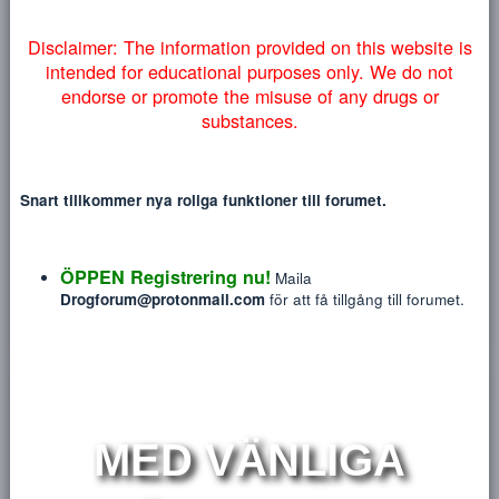
myndigheter lyckas få ner vårt forum så väljer vi att addera
Heading 3
18
Tahoma
denna information på engelska nedan:
NYTT INLÄGG
NY TRÅ
22
Times New Roman
26
Trebuchet MS
Verdana
H
Disclaimer: The information provided on this website
intended for educational purposes only. We do no
endorse or promote the misuse of any drugs or
Horan
substances.
Blev medlem
Dec 10, 2018
Sågs sist
Jun 24, 2026
Meddelanden
Reaktions poäng
P
Snart tillkommer nya roliga funktioner till forumet.
75
1
ÖPPEN Registrering nu!
HITTA
Maila
Drogforum@protonmail.com
för att få tillgång till forum
Profile posts
Senaste aktivitet
Postings
Utmärkelse