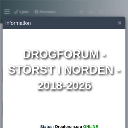
Ljust
Svenska
Information
Medlemmar
DROGFORUM
-
STÖRST I NORDEN 
2018-2026