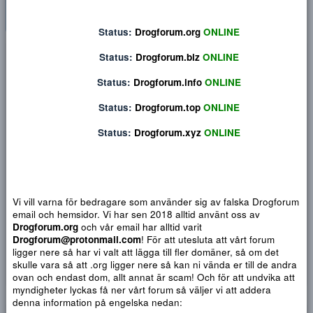
Status:
Drogforum.org
ONLINE
Privat konversation
Status:
Drogforum.biz
ONLINE
Status:
Drogforum.info
ONLINE
Status:
Drogforum.top
ONLINE
Status:
Drogforum.xyz
ONLINE
Vi vill varna för bedragare som använder sig av falska Drogf
email och hemsidor. Vi har sen 2018 alltid använt oss av
Drogforum.org
och vår email har alltid varit
Drogforum@protonmail.com
! För att utesluta att vårt forum
Djärv
Italic
Fler alternativ...
Paragraph format
Insert link
Insert image
Smilies
Fler alternativ...
9
Normal
Arial