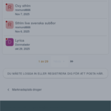
Jan 16, 2026
Kamagra 100mg
Cypress
Nov 30, 2025
Buprenorpine 8 mg
M
Muzze
Nov 20, 2025
Lådan med kvarglömt
Kistastas
Nov 15, 2025
Oxy sthlm
R
rexmundi666
Nov 7, 2025
Sthlm live svenska sub8or
R
rexmundi666
Nov 6, 2025
Lyrica
D