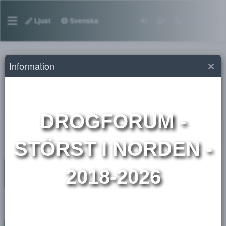
Ljust
Svenska
Information
Marknadsplats droger
Sälj (Rester)
Här annonserar köpare ENDAST sina rester
DROGFORUM
-
STÖRST I NORDEN 
2018-2026