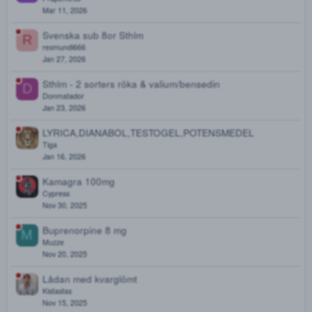
Oxy 80mlg ÖREBRO
F
Frihetskamp
Apr 17, 2026
EpiPen, Pregabalin
B
Borisjonsson
Mar 20, 2026
Slut/ta bort
F
Frapeminto
Mar 11, 2026
Svenska sub 8or Sthlm
R
rexmundi666
Jan 27, 2026
Sthlm - 2 sorters röka & valium/bensedin
D
Donmatador
Jan 23, 2026
LYRICA,DIANABOL,TESTOGEL,POTENSMEDEL
Tiga