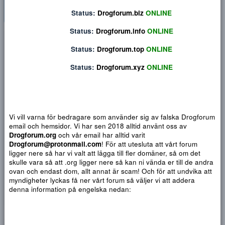
Status:
Drogforum.org
ONLINE
Status:
Drogforum.biz
ONLINE
Status:
Drogforum.info
ONLINE
Privat konversation
Status:
Drogforum.top
ONLINE
Status:
Drogforum.xyz
ONLINE
Vi vill varna för bedragare som använder sig av falska Drogf
email och hemsidor. Vi har sen 2018 alltid använt oss av
Drogforum.org
och vår email har alltid varit
Drogforum@protonmail.com
! För att utesluta att vårt forum
ligger nere så har vi valt att lägga till fler domäner, så om det
skulle vara så att .org ligger nere så kan ni vända er till de a
ovan och endast dom, allt annat är scam! Och för att undvika 
Djärv
Italic
Fler alternativ...
Paragraph format
Insert link
Insert image
Smilies
Fler alternativ...
9
Normal
Arial