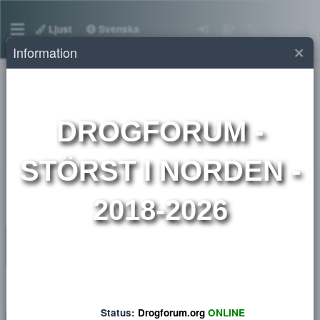
Ljust
Svenska
Information
Övrigt
DROGFORUM
-
Produktbilder📸
Här kan du skicka produktbilder du vill veta mer om
STÖRST I NORDEN 
2018-2026