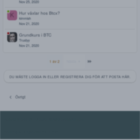
Mårten
Feb 1, 2021
Är det enkelt att växla hos Bitcoin.se?
N
Nicolina
Jan 2, 2021
Coinbase
swetett
Dec 1, 2020
PayPal köper nu 70% av alla nya Bitcoin [2020 11 24]
tosh11
Nov 25, 2020
Hur växlar hos Btcx?
K
kimmish
Nov 21, 2020
Grundkurs i BTC
Trustyy
Nov 21, 2020