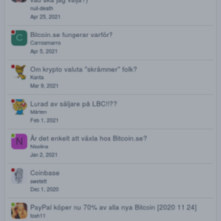
transaktionsavgifter
H
hedgehog
Jun 4, 2021
Monero
T
tjugofyrasjuu
May 5, 2021
Blockchain <3 (Förr, nu strular de som fan för andra g
vad ska jag välja?)
null-death
Apr 25, 2021
Bitcoin.se fungerar varför?
C
Carrosmarro
Apr 5, 2021
Om krypto valuta "skrämmer" folk?
Kanta
Mar 9, 2021
Lurad av säljare på LBC!!??