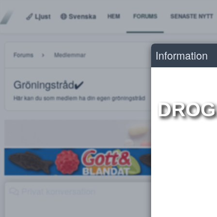
Ljust
Svenska
HEM
FORUMS
SENASTE
Informat
Forums
Medlemmar
Gröningstråd✔️
Här kan du som medlem ha din egen gröningstråd
DR
Privat konversation