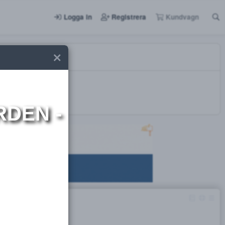
Logga in
Registrera
I NORDEN -