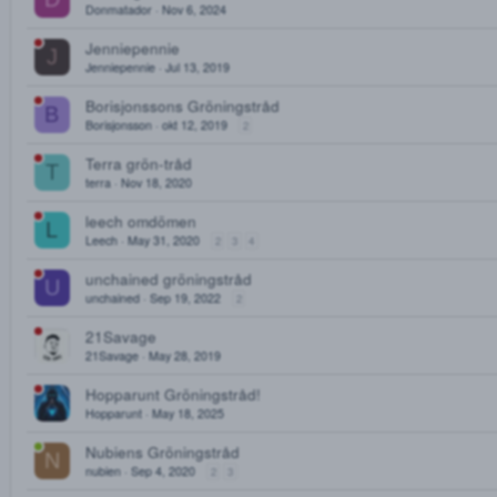
Tiga' s Gröningstråd
Tiga
Feb 3, 2024
2
3
cypress gröningstråd
Cypress
Nov 30, 2025
Gröningstråd Donmatador
D
Donmatador
Nov 6, 2024
Jenniepennie
J
Jenniepennie
Jul 13, 2019
Borisjonssons Gröningstråd
B
Borisjonsson
okt 12, 2019
2
Terra grön-tråd
T
terra
Nov 18, 2020
leech omdömen
L
Leech
May 31, 2020
2
3
4
unchained gröningstråd
U
unchained
Sep 19, 2022