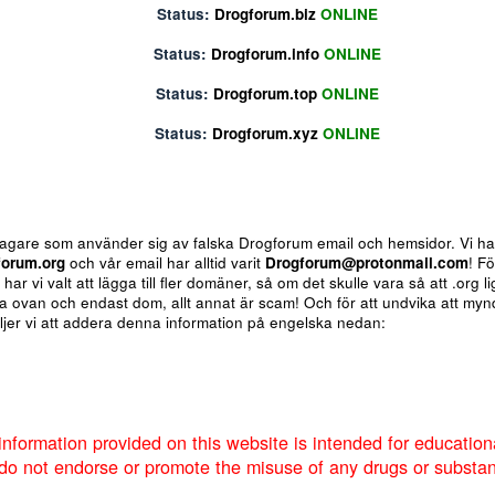
Status:
Drogforum.org
ONLINE
Status:
Drogforum.biz
ONLINE
Status:
Drogforum.info
ONLINE
Status:
Drogforum.top
ONLINE
Status:
Drogforum.xyz
ONLINE
 för bedragare som använder sig av falska Drogforum email och h
av
Drogforum.org
och vår email har alltid varit
Drogforum@proto
nere så har vi valt att lägga till fler domäner, så om det skulle va
ote
Insert table
Fler alternativ...
 de andra ovan och endast dom, allt annat är scam! Och för att u
um så väljer vi att addera denna information på engelska nedan: