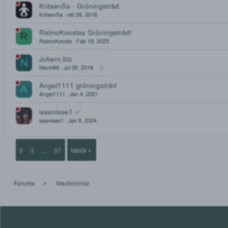
2
21Savage
21Savage
May 28, 2019
Hopparunt Gröningstråd!
Hopparunt
May 18, 2025
Nubiens Gröningstråd
N
nubien
Sep 4, 2020
2
3
Kritaen5a - Gröningstråd.
Kritaen5a
okt 26, 2018
RaimoKoostas Gröningstråd!
R
RaimoKoosta
Feb 18, 2025
Jokern.biz
N
Niemi99
Jul 30, 2018
2
Angel1111 gröningstråd
A
Angel1111
Jan 4, 2021
issenisse1 ✅