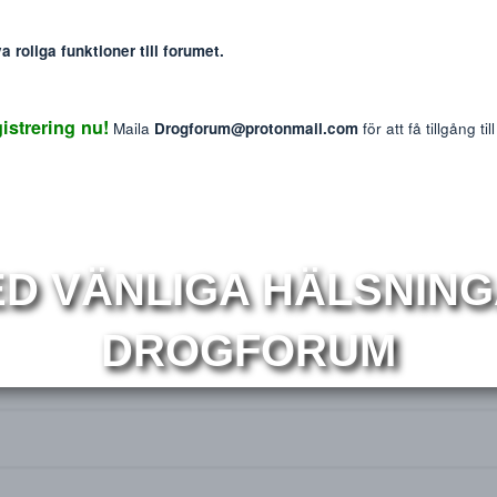
Markera sökta forum
: The information provided on this website is intended f
We do not endorse or promote the misuse of any drug
mmer nya roliga funktioner till forumet.
 Registrering nu!
Maila
Drogforum@protonmail.com
för at
MED VÄNLIGA HÄLS
100% diskretion [Officiell Tråd]