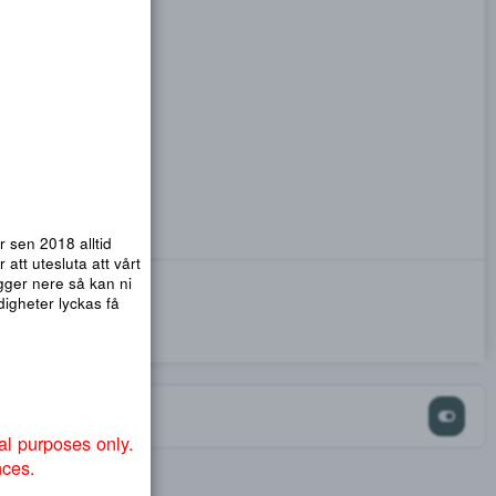
emsidor. Vi har sen 2018 alltid
nmail.com
! För att utesluta att vårt
ra så att .org ligger nere så kan ni
ndvika att myndigheter lyckas få