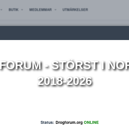
 NYTT
BUTIK
MEDLEMMAR
UTMÄRKELSER
ion
OGFORUM
- STÖRST 
2018-2026